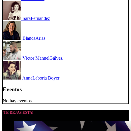
Sara
Fernandez
Blanca
Arias
Víctor Manuel
Gálvez
Anna
Laboria Boyer
Eventos
No hay eventos
¡TE DEJAS ÉSTA!