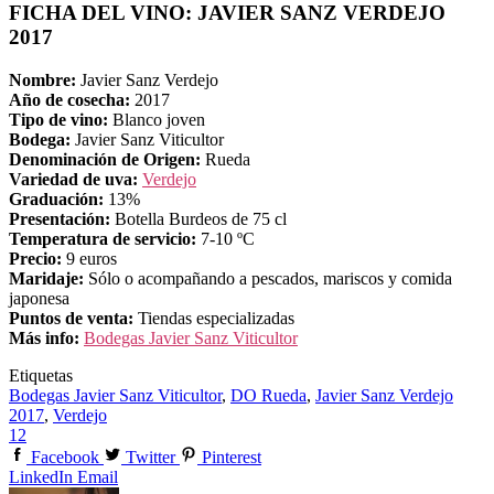
FICHA DEL VINO: JAVIER SANZ VERDEJO
2017
Nombre:
Javier Sanz Verdejo
Año de cosecha:
2017
Tipo de vino:
Blanco joven
Bodega:
Javier Sanz Viticultor
Denominación de Origen:
Rueda
Variedad de uva:
Verdejo
Graduación:
13%
Presentación:
Botella Burdeos de 75 cl
Temperatura de servicio:
7-10 ºC
Precio:
9 euros
Maridaje:
Sólo o acompañando a pescados, mariscos y comida
japonesa
Puntos de venta:
Tiendas especializadas
Más info:
Bodegas Javier Sanz Viticultor
Etiquetas
Bodegas Javier Sanz Viticultor
,
DO Rueda
,
Javier Sanz Verdejo
2017
,
Verdejo
12
Facebook
Twitter
Pinterest
LinkedIn
Email