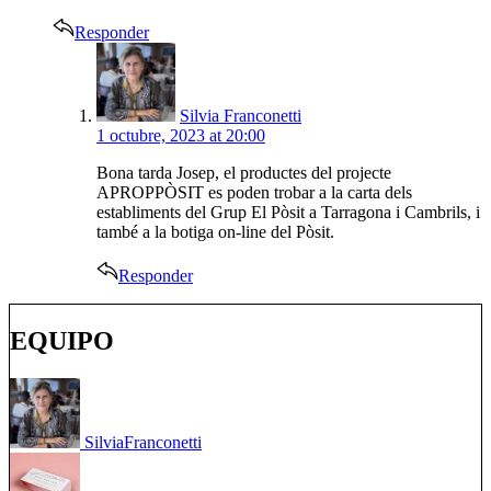
Responder
says:
Silvia Franconetti
1 octubre, 2023 at 20:00
Bona tarda Josep, el productes del projecte
APROPPÒSIT es poden trobar a la carta dels
establiments del Grup El Pòsit a Tarragona i Cambrils, i
també a la botiga on-line del Pòsit.
Responder
EQUIPO
Silvia
Franconetti