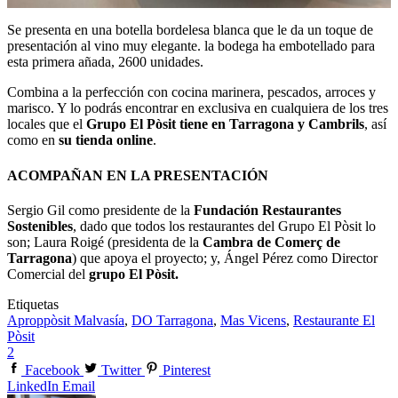
Se presenta en una botella bordelesa blanca que le da un toque de
presentación al vino muy elegante. la bodega ha embotellado para
esta primera añada, 2600 unidades.
Combina a la perfección con cocina marinera, pescados, arroces y
marisco. Y lo podrás encontrar en exclusiva en cualquiera de los tres
locales que el
Grupo El Pòsit tiene en Tarragona y Cambrils
, así
como en
su tienda online
.
ACOMPAÑAN EN LA PRESENTACIÓN
Sergio Gil como presidente de la
Fundación Restaurantes
Sostenibles
, dado que todos los restaurantes del Grupo El Pòsit lo
son; Laura Roigé (presidenta de la
Cambra de Comerç de
Tarragona
) que apoya el proyecto; y, Ángel Pérez como Director
Comercial del
grupo El Pòsit.
Etiquetas
Aproppòsit Malvasía
,
DO Tarragona
,
Mas Vicens
,
Restaurante El
Pòsit
2
Facebook
Twitter
Pinterest
LinkedIn
Email