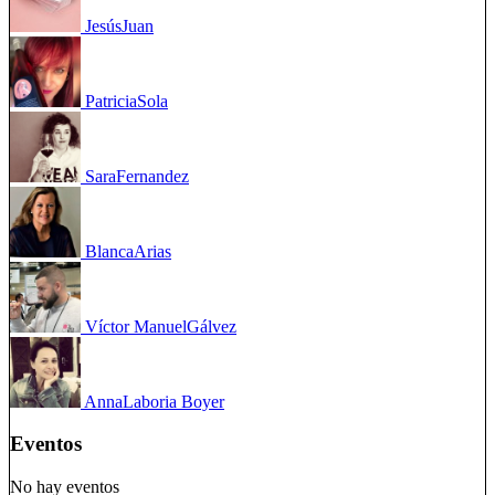
Jesús
Juan
Patricia
Sola
Sara
Fernandez
Blanca
Arias
Víctor Manuel
Gálvez
Anna
Laboria Boyer
Eventos
No hay eventos