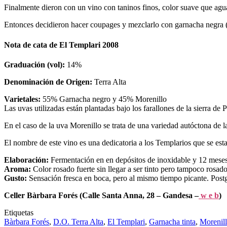
Finalmente dieron con un vino con taninos finos, color suave que agua
Entonces decidieron hacer coupages y mezclarlo con garnacha negra (va
Nota de cata de El Templari 2008
Graduación (vol):
14%
Denominación de Origen:
Terra Alta
Varietales:
55% Garnacha negro y 45% Morenillo
Las uvas utilizadas están plantadas bajo los farallones de la sierra de 
En el caso de la uva Morenillo se trata de una variedad autóctona de 
El nombre de este vino es una dedicatoria a los Templarios que se estab
Elaboración:
Fermentación en en depósitos de inoxidable y 12 meses d
Aroma:
Color rosado fuerte sin llegar a ser tinto pero tampoco rosad
Gusto:
Sensación fresca en boca, pero al mismo tiempo picante. Postg
Celler Bàrbara Forés (Calle Santa Anna, 28 – Gandesa –
w e b
)
Etiquetas
Bàrbara Forés
,
D.O. Terra Alta
,
El Templari
,
Garnacha tinta
,
Morenil