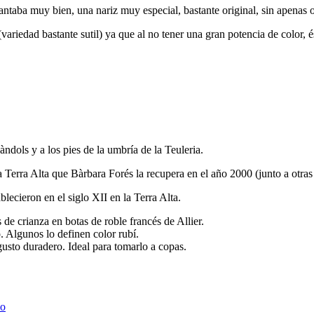
ntaba muy bien, una nariz muy especial, bastante original, sin apenas 
riedad bastante sutil) ya que al no tener una gran potencia de color, é
Pàndols y a los pies de la umbría de la Teuleria.
la Terra Alta que Bàrbara Forés la recupera en el año 2000 (junto a otra
lecieron en el siglo XII en la Terra Alta.
e crianza en botas de roble francés de Allier.
o. Algunos lo definen color rubí.
usto duradero. Ideal para tomarlo a copas.
lo