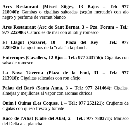
Arcs Restaurant (Misset Sitges, 13 Bajos – Tel: 977
218040):
Gambas o cigalitas salteadas (según mercado) con ajo
negro y perfume de vermut blanco
Ares Restaurant (Arc de Sant Bernat, 3 – Pza. Forum – Tel.:
977 222906:
Caracoles de mar con allioli y romesco
El Llagut (Nazaret, 10 – Plaza del Rey – Tel.: 977
228938):
Langostinos de la “cala” a la plancha
Entrecopes (Cavallers, 12 Bjos – Tel.: 977 243756):
Cigalitas con
salsa de romesco
La Nova Taverna (Plaza de la Font, 31 – Tel.: 977
213918):
Cigalitas salteadas con ron añejo
Palau del Baró (Santa Anna, 3 – Tel.: 977 241464):
Cigalas,
almejas y mejillones al vapor con aromas cítricos
Quim i Quima (Les Coques, 1 – Tel.: 977 252121):
Crujiente de
cigalas con queso fresco y tomate
Racó de l’Abat (Calle del Abat, 2 – Tel.: 977 780371):
Marisco
del Delta a la plancha