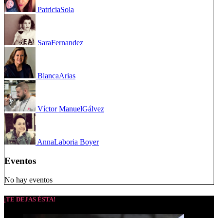
Patricia
Sola
Sara
Fernandez
Blanca
Arias
Víctor Manuel
Gálvez
Anna
Laboria Boyer
Eventos
No hay eventos
¡TE DEJAS ÉSTA!