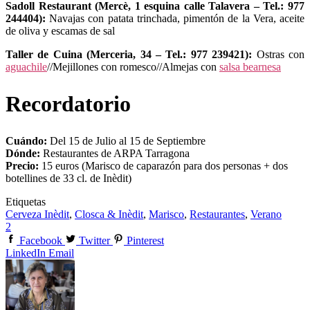
Sadoll Restaurant (Mercè, 1 esquina calle Talavera – Tel.: 977
244404):
Navajas con patata trinchada, pimentón de la Vera, aceite
de oliva y escamas de sal
Taller de Cuina (Merceria, 34 – Tel.: 977 239421):
Ostras con
aguachile
//Mejillones con romesco//Almejas con
salsa bearnesa
Recordatorio
Cuándo:
Del 15 de Julio al 15 de Septiembre
Dónde:
Restaurantes de ARPA Tarragona
Precio:
15 euros (Marisco de caparazón para dos personas + dos
botellines de 33 cl. de Inèdit)
Etiquetas
Cerveza Inèdit
,
Closca & Inèdit
,
Marisco
,
Restaurantes
,
Verano
2
Facebook
Twitter
Pinterest
LinkedIn
Email