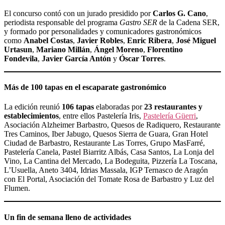
El concurso contó con un jurado presidido por
Carlos G. Cano
,
periodista responsable del programa
Gastro SER
de la Cadena SER,
y formado por personalidades y comunicadores gastronómicos
como
Anabel Costas
,
Javier Robles
,
Enric Ribera
,
José Miguel
Urtasun
,
Mariano Millán
,
Ángel Moreno
,
Florentino
Fondevila
,
Javier García Antón
y
Óscar Torres
.
Más de 100 tapas en el escaparate gastronómico
La edición reunió
106 tapas
elaboradas por
23 restaurantes y
establecimientos
, entre ellos Pastelería Iris,
Pastelería Güerri
,
Asociación Alzheimer Barbastro, Quesos de Radiquero, Restaurante
Tres Caminos, Iber Jabugo, Quesos Sierra de Guara, Gran Hotel
Ciudad de Barbastro, Restaurante Las Torres, Grupo MasFarré,
Pastelería Canela, Pastel Biarritz Albás, Casa Santos, La Lonja del
Vino, La Cantina del Mercado, La Bodeguita, Pizzería La Toscana,
L’Usuella, Aneto 3404, Idrias Massala, IGP Ternasco de Aragón
con El Portal, Asociación del Tomate Rosa de Barbastro y Luz del
Flumen.
Un fin de semana lleno de actividades