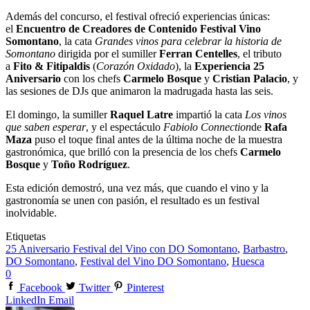
Además del concurso, el festival ofreció experiencias únicas:
el
Encuentro de Creadores de Contenido Festival Vino
Somontano
, la cata
Grandes vinos para celebrar la historia de
Somontano
dirigida por el sumiller
Ferran Centelles
, el tributo
a
Fito & Fitipaldis
(
Corazón Oxidado
), la
Experiencia 25
Aniversario
con los chefs
Carmelo Bosque
y
Cristian Palacio
, y
las sesiones de DJs que animaron la madrugada hasta las seis.
El domingo, la sumiller
Raquel Latre
impartió la cata
Los vinos
que saben esperar
, y el espectáculo
Fabiolo Connection
de
Rafa
Maza
puso el toque final antes de la última noche de la muestra
gastronómica, que brilló con la presencia de los chefs
Carmelo
Bosque
y
Toño Rodríguez
.
Esta edición demostró, una vez más, que cuando el vino y la
gastronomía se unen con pasión, el resultado es un festival
inolvidable.
Etiquetas
25 Aniversario Festival del Vino con DO Somontano
,
Barbastro
,
DO Somontano
,
Festival del Vino DO Somontano
,
Huesca
0
Facebook
Twitter
Pinterest
LinkedIn
Email