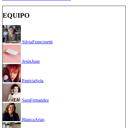
EQUIPO
Silvia
Franconetti
Jesús
Juan
Patricia
Sola
Sara
Fernandez
Blanca
Arias