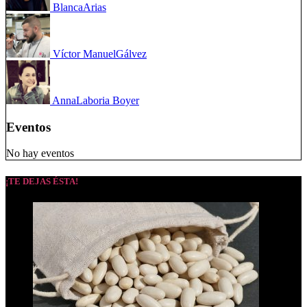
Blanca
Arias
Víctor Manuel
Gálvez
Anna
Laboria Boyer
Eventos
No hay eventos
¡TE DEJAS ÉSTA!