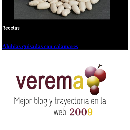
Recetas
Alubias guisadas con calamares