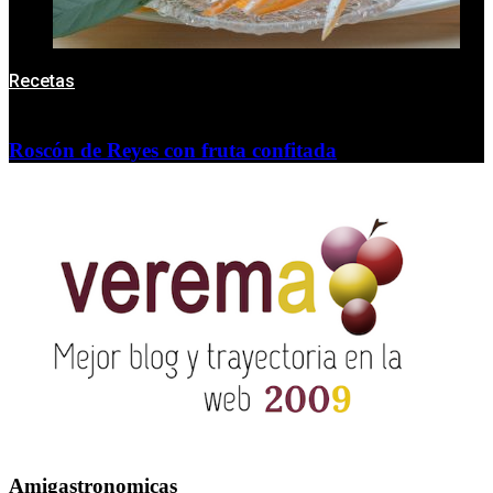
Recetas
Roscón de Reyes con fruta confitada
Amigastronomicas