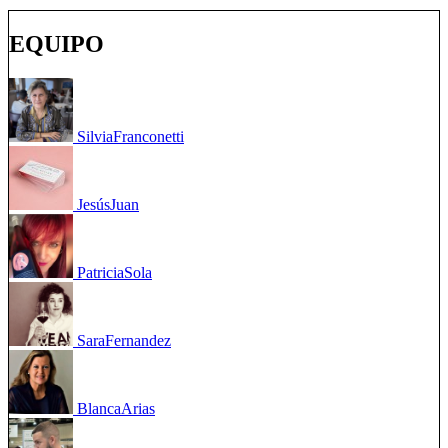
EQUIPO
Silvia
Franconetti
Jesús
Juan
Patricia
Sola
Sara
Fernandez
Blanca
Arias