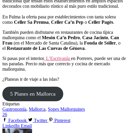
tradicional que tenían estos establecimientos en amplios espacios
decorados con mobiliario rústico al más puro estilo tradicional.
En Palma la oferta pasa por establecimientos con tanta solera
como
Celler Sa Premsa
,
Celler Ca’n Pep
o
Celler Pagès
.
También pueden disfrutarse en restaurantes de cocina típica
mallorquina como el
Mesón Ca’n Pedro
,
Casa Jacinto
,
Can
Frau
(en el Mercado de Santa Catalina), la
Fonda de Sóller
, o
el
Restaurante de Las Cuevas de Génova
.
Si pasas por el interior
, L’Escrivanía
en Porreres, puede ser una de
tus paradas. Precio más que correcto y cocina de mercado
mallorquina.
¿Planeas ir de viaje a las islas?
5 Planes en Mallorca
Etiquetas
Gastronomía
,
Mallorca
,
Sopes Mallorquines
26
Facebook
Twitter
Pinterest
LinkedIn
Email