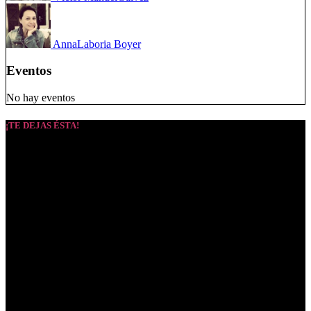
Anna
Laboria Boyer
Eventos
No hay eventos
¡TE DEJAS ÉSTA!