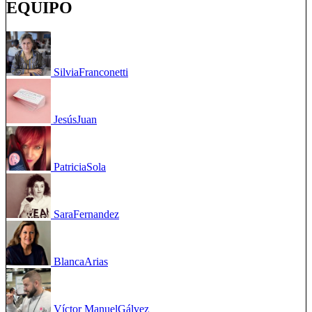
EQUIPO
Silvia
Franconetti
Jesús
Juan
Patricia
Sola
Sara
Fernandez
Blanca
Arias
Víctor Manuel
Gálvez