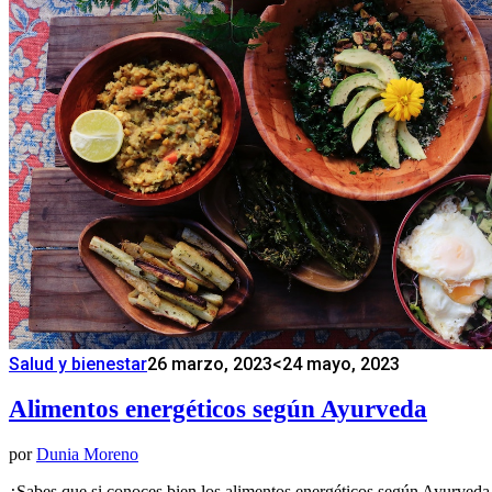
Salud y bienestar
26 marzo, 2023
<24 mayo, 2023
Alimentos energéticos según Ayurveda
por
Dunia Moreno
¿Sabes que si conoces bien los alimentos energéticos según Ayurveda 