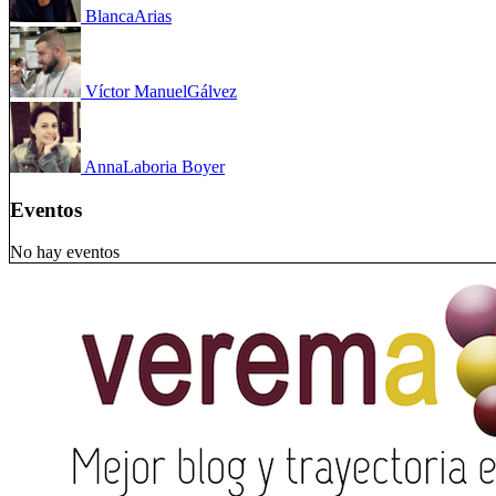
Blanca
Arias
Víctor Manuel
Gálvez
Anna
Laboria Boyer
Eventos
No hay eventos