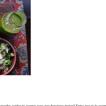
puedes cuidar tu cuerpo para que funcione mejor? Entra que te lo cuen