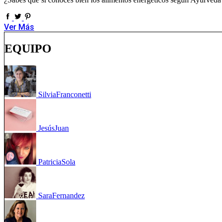
Ver Más
EQUIPO
Silvia
Franconetti
Jesús
Juan
Patricia
Sola
Sara
Fernandez