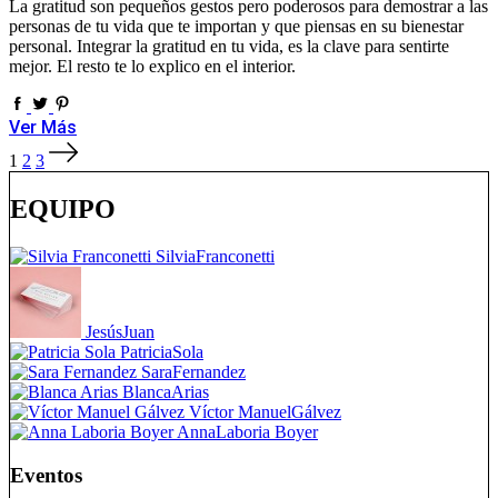
La gratitud son pequeños gestos pero poderosos para demostrar a las
personas de tu vida que te importan y que piensas en su bienestar
personal. Integrar la gratitud en tu vida, es la clave para sentirte
mejor. El resto te lo explico en el interior.
Ver Más
Paginación
1
2
3
de
entradas
EQUIPO
Silvia
Franconetti
Jesús
Juan
Patricia
Sola
Sara
Fernandez
Blanca
Arias
Víctor Manuel
Gálvez
Anna
Laboria Boyer
Eventos