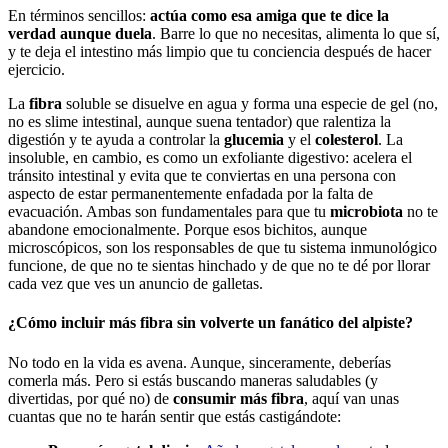
En términos sencillos:
actúa como esa amiga que te dice la
verdad aunque duela
. Barre lo que no necesitas, alimenta lo que sí,
y te deja el intestino más limpio que tu conciencia después de hacer
ejercicio.
La
fibra
soluble se disuelve en agua y forma una especie de gel (no,
no es slime intestinal, aunque suena tentador) que ralentiza la
digestión y te ayuda a controlar la
glucemia
y el
colesterol
. La
insoluble, en cambio, es como un exfoliante digestivo: acelera el
tránsito intestinal y evita que te conviertas en una persona con
aspecto de estar permanentemente enfadada por la falta de
evacuación. Ambas son fundamentales para que tu
microbiota
no te
abandone emocionalmente. Porque esos bichitos, aunque
microscópicos, son los responsables de que tu sistema inmunológico
funcione, de que no te sientas hinchado y de que no te dé por llorar
cada vez que ves un anuncio de galletas.
¿Cómo incluir más fibra sin volverte un fanático del alpiste?
No todo en la vida es avena. Aunque, sinceramente, deberías
comerla más. Pero si estás buscando maneras saludables (y
divertidas, por qué no) de
consumir más
fibra
, aquí van unas
cuantas que no te harán sentir que estás castigándote: