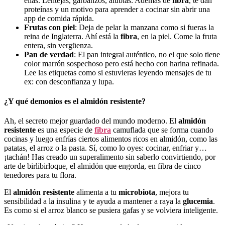
ellas. Lentejas, garbanzos, alubias. Además de
fibra
, te dan
proteínas y un motivo para aprender a cocinar sin abrir una
app de comida rápida.
Frutas con piel
: Deja de pelar la manzana como si fueras la
reina de Inglaterra. Ahí está la
fibra
, en la piel. Come la fruta
entera, sin vergüenza.
Pan de verdad
: El pan integral auténtico, no el que solo tiene
color marrón sospechoso pero está hecho con harina refinada.
Lee las etiquetas como si estuvieras leyendo mensajes de tu
ex: con desconfianza y lupa.
¿Y qué demonios es el almidón resistente?
Ah, el secreto mejor guardado del mundo moderno. El
almidón
resistente
es una especie de
fibra
camuflada que se forma cuando
cocinas y luego enfrías ciertos alimentos ricos en almidón, como las
patatas, el arroz o la pasta. Sí, como lo oyes: cocinar, enfriar y…
¡tachán! Has creado un superalimento sin saberlo convirtiendo, por
arte de birlibirloque, el almidón que engorda, en fibra de cinco
tenedores para tu flora.
El
almidón resistente
alimenta a tu
microbiota
, mejora tu
sensibilidad a la insulina y te ayuda a mantener a raya la
glucemia
.
Es como si el arroz blanco se pusiera gafas y se volviera inteligente.