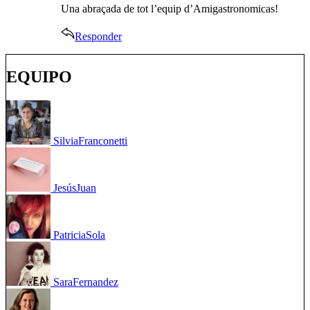
Una abraçada de tot l’equip d’Amigastronomicas!
Responder
EQUIPO
Silvia
Franconetti
Jesús
Juan
Patricia
Sola
Sara
Fernandez