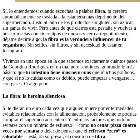
Sí, lo entendemos: cuando escuchas la palabra
fibra
, tu cerebro
automáticamente se traslada a la estantería más deprimente del
supermercado. Justo al lado de los productos sin gluten, sin azúcar,
sin ganas de vivir. Pero antes de que cierres esta pestaña y vuelvas a
buscar recetas con cinco tipos de quesos y cero arrepentimiento,
déjame decirte algo:
la fibra es la verdadera influencer de tu
organismo.
Sin selfies, sin filtros, y sin necesidad de estar en
Instagram.
Vivimos en una época en la que sabemos exactamente cuántos pasos
da Georgina Rodríguez en un día, pero seguimos ignorando lo más
básico: que t
u intestino tiene más neuronas
que muchos políticos,
y que si no lo cuidas como es debido, puede empezar a vengarse…
con gases. O algo peor.
La fibra: la heroína silenciosa
Si te dieran un euro cada vez que alguien muere por enfermedades
evitables relacionadas con la alimentación, probablemente te podrías
comprar el supermercado entero. Y entre los factores que podrían
evitarse con un mínimo de esfuerzo —como
no cenar pizza cuatro
veces por semana
o dejar de pensar que el
refresco “zero” es
saludable
— está, oh sorpresa!, el consumo de
fibra
.