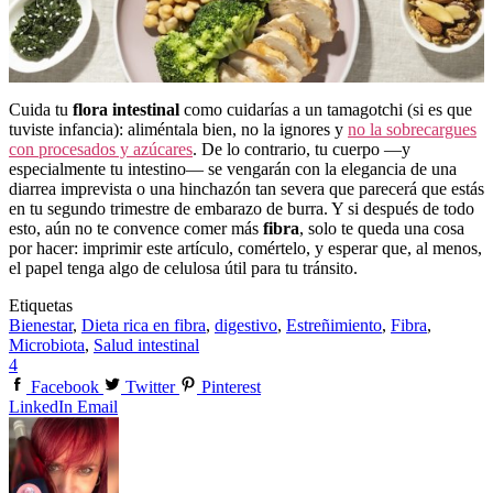
Cuida tu
flora intestinal
como cuidarías a un tamagotchi (si es que
tuviste infancia): aliméntala bien, no la ignores y
no la sobrecargues
con procesados y azúcares
. De lo contrario, tu cuerpo —y
especialmente tu intestino— se vengarán con la elegancia de una
diarrea imprevista o una hinchazón tan severa que parecerá que estás
en tu segundo trimestre de embarazo de burra. Y si después de todo
esto, aún no te convence comer más
fibra
, solo te queda una cosa
por hacer: imprimir este artículo, comértelo, y esperar que, al menos,
el papel tenga algo de celulosa útil para tu tránsito.
Etiquetas
Bienestar
,
Dieta rica en fibra
,
digestivo
,
Estreñimiento
,
Fibra
,
Microbiota
,
Salud intestinal
4
Facebook
Twitter
Pinterest
LinkedIn
Email