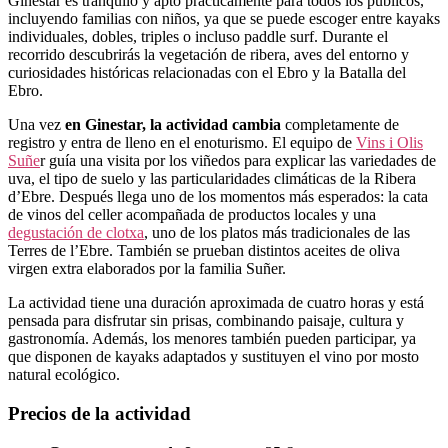
Ginestar es tranquilo y apto prácticamente para todos los públicos,
incluyendo familias con niños, ya que se puede escoger entre kayaks
individuales, dobles, triples o incluso paddle surf. Durante el
recorrido descubrirás la vegetación de ribera, aves del entorno y
curiosidades históricas relacionadas con el Ebro y la Batalla del
Ebro.
Una vez
en Ginestar, la actividad cambia
completamente de
registro y entra de lleno en el enoturismo. El equipo de
Vins i Olis
Suñe
r
guía una visita por los viñedos para explicar las variedades de
uva, el tipo de suelo y las particularidades climáticas de la Ribera
d’Ebre. Después llega uno de los momentos más esperados: la cata
de vinos del celler acompañada de productos locales y una
degustación de clotxa
, uno de los platos más tradicionales de las
Terres de l’Ebre. También se prueban distintos aceites de oliva
virgen extra elaborados por la familia Suñer.
La actividad tiene una duración aproximada de cuatro horas y está
pensada para disfrutar sin prisas, combinando paisaje, cultura y
gastronomía. Además, los menores también pueden participar, ya
que disponen de kayaks adaptados y sustituyen el vino por mosto
natural ecológico.
Precios de la actividad