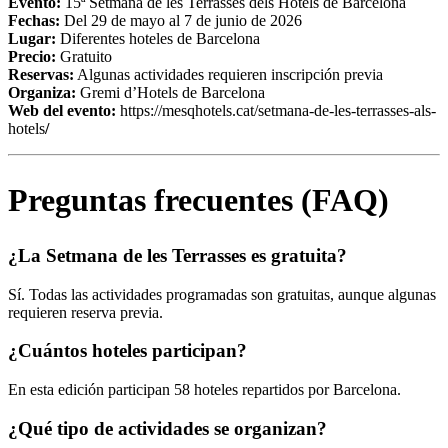
Evento:
15ª Setmana de les Terrasses dels Hotels de Barcelona
Fechas:
Del 29 de mayo al 7 de junio de 2026
Lugar:
Diferentes hoteles de Barcelona
Precio:
Gratuito
Reservas:
Algunas actividades requieren inscripción previa
Organiza:
Gremi d’Hotels de Barcelona
Web del evento:
https://mesqhotels.cat/setmana-de-les-terrasses-als-
hotels
/
Preguntas frecuentes (FAQ)
¿La Setmana de les Terrasses es gratuita?
Sí. Todas las actividades programadas son gratuitas, aunque algunas
requieren reserva previa.
¿Cuántos hoteles participan?
En esta edición participan 58 hoteles repartidos por Barcelona.
¿Qué tipo de actividades se organizan?