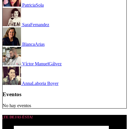
Patricia
Sola
Sara
Fernandez
Blanca
Arias
Víctor Manuel
Gálvez
Anna
Laboria Boyer
Eventos
No hay eventos
¡TE DEJAS ÉSTA!