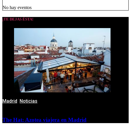
No hay eventos
¡TE DEJAS ÉSTA!
Madrid
,
Noticias
The Hat: Azotea viajera en Madrid