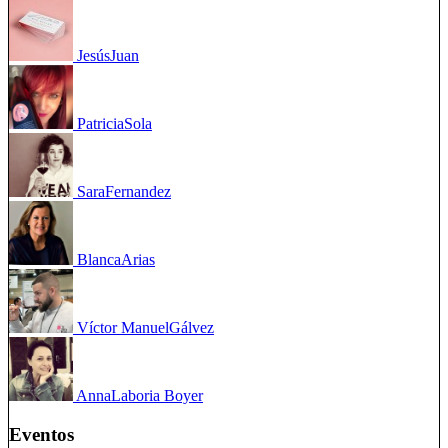
Jesús
Juan
Patricia
Sola
Sara
Fernandez
Blanca
Arias
Víctor Manuel
Gálvez
Anna
Laboria Boyer
Eventos