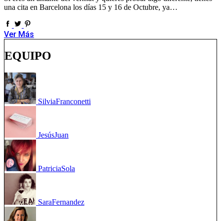
una cita en Barcelona los días 15 y 16 de Octubre, ya…
Ver Más
EQUIPO
Silvia
Franconetti
Jesús
Juan
Patricia
Sola
Sara
Fernandez