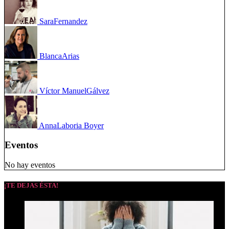
Sara
Fernandez
Blanca
Arias
Víctor Manuel
Gálvez
Anna
Laboria Boyer
Eventos
No hay eventos
¡TE DEJAS ÉSTA!