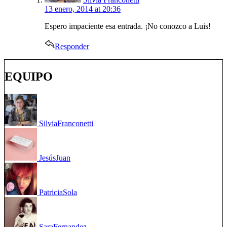
13 enero, 2014 at 20:36
Espero impaciente esa entrada. ¡No conozco a Luis!
Responder
EQUIPO
Silvia
Franconetti
Jesús
Juan
Patricia
Sola
Sara
Fernandez