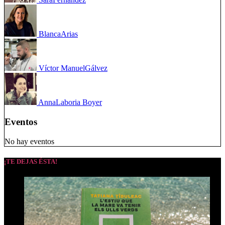
Blanca
Arias
Víctor Manuel
Gálvez
Anna
Laboria Boyer
Eventos
No hay eventos
¡TE DEJAS ÉSTA!