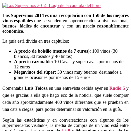
Los Supervinos 2014
es
una recopilación con 150 de los mejores
vinos españoles
que se venden en supermercados a nivel nacional,
buenos, fáciles
de encontrar
y con
un precio razonablemente
económico
.
La guía está divida en tres capítulos:
A precio de bolsillo (menos de 7 euros):
100 vinos (30
blancos, 30 rosados y 40 tintos)
A precio razonable:
10 Cavas y super cavas por menos de
12 euros
Megavinos del súper:
30 vinos muy buenos destinados a
grandes ocasiones por menos de 15 euros
Comentaba
Luis Tolosa
en una entrevista cedida ayer en
Radio 5
y
que es gracias a ella que hago eco de la noticia, que suele comprar
cada año aproximadamente 400 vinos diferentes que se prueban en
una cata a ciegas, para poder determinar su valoración en la guía.
Según las estadísticas y en conversaciones con algunos de los
supermercados visitados, la media de compra de un vino está entre
los 3-4 euros. Las cadenas de
Lidl
y
Mercadona
son dos de las