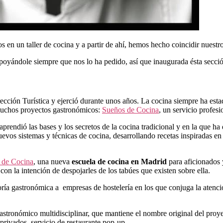
en un taller de cocina y a partir de ahí, hemos hecho coincidir nuestro
oyándole siempre que nos lo ha pedido, así que inaugurada ésta secció
ción Turística y ejerció durante unos años. La cocina siempre ha estado 
 muchos proyectos gastronómicos:
Sueños de Cocina
, un servicio profesi
dió las bases y los secretos de la cocina tradicional y en la que ha d
vos sistemas y técnicas de cocina, desarrollando recetas inspiradas en 
 de Cocina
, una nueva
escuela de cocina en Madrid
para aficionados y
con la intención de despojarles de los tabúes que existen sobre ella.
oría gastronómica a empresas de hostelería en los que conjuga la atenc
astronómico multidisciplinar, que mantiene el nombre original del proy
 privados, servicio de restaurante pop-up, …