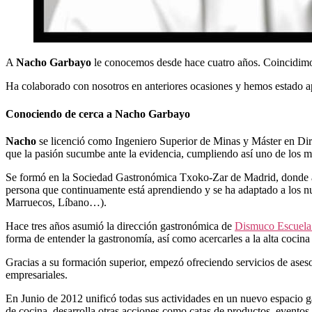
A
Nacho Garbayo
le conocemos desde hace cuatro años. Coincidimos 
Ha colaborado con nosotros en anteriores ocasiones y hemos estado ap
Conociendo de cerca a Nacho Garbayo
Nacho
se licenció como Ingeniero Superior de Minas y Máster en Direc
que la pasión sucumbe ante la evidencia, cumpliendo así uno de los
Se formó en la Sociedad Gastronómica Txoko-Zar de Madrid, donde apren
persona que continuamente está aprendiendo y se ha adaptado a los nue
Marruecos, Líbano…).
Hace tres años asumió la dirección gastronómica de
Dismuco Escuela
forma de entender la gastronomía, así como acercarles a la alta cocina 
Gracias a su formación superior, empezó ofreciendo servicios de ases
empresariales.
En Junio de 2012 unificó todas sus actividades en un nuevo espacio g
de cocina, desarrolla otras acciones como catas de productos, eventos