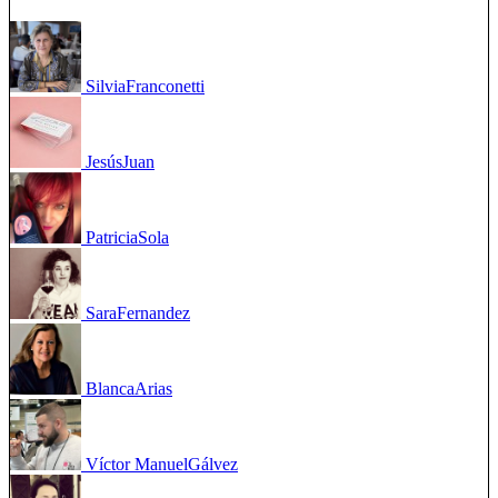
Silvia
Franconetti
Jesús
Juan
Patricia
Sola
Sara
Fernandez
Blanca
Arias
Víctor Manuel
Gálvez