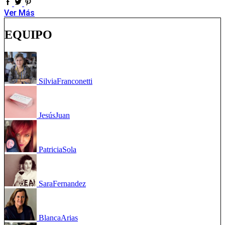
Ver Más
EQUIPO
Silvia
Franconetti
Jesús
Juan
Patricia
Sola
Sara
Fernandez
Blanca
Arias