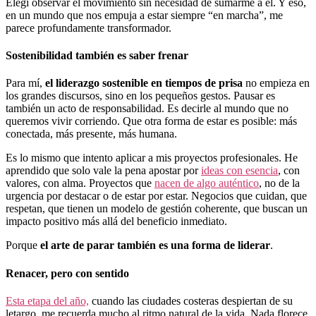
Elegí observar el movimiento sin necesidad de sumarme a él. Y eso,
en un mundo que nos empuja a estar siempre “en marcha”, me
parece profundamente transformador.
Sostenibilidad también es saber frenar
Para mí,
el liderazgo sostenible en tiempos de prisa
no empieza en
los grandes discursos, sino en los pequeños gestos. Pausar es
también un acto de responsabilidad. Es decirle al mundo que no
queremos vivir corriendo. Que otra forma de estar es posible: más
conectada, más presente, más humana.
Es lo mismo que intento aplicar a mis proyectos profesionales. He
aprendido que solo vale la pena apostar por
ideas con esencia
, con
valores, con alma. Proyectos que
nacen de algo auténtico
, no de la
urgencia por destacar o de estar por estar. Negocios que cuidan, que
respetan, que tienen un modelo de gestión coherente, que buscan un
impacto positivo más allá del beneficio inmediato.
Porque
el arte de parar también es una forma de liderar
.
Renacer, pero con sentido
Esta etapa del año,
cuando las ciudades costeras despiertan de su
letargo, me recuerda mucho al ritmo natural de la vida. Nada florece