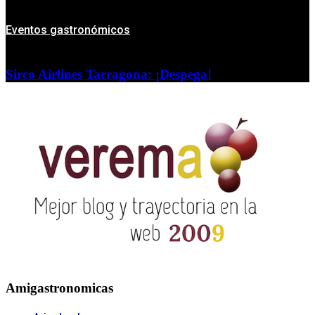
Eventos gastronómicos
Sirco Airlines Tarragona: ¡Despega!
Amigastronomicas