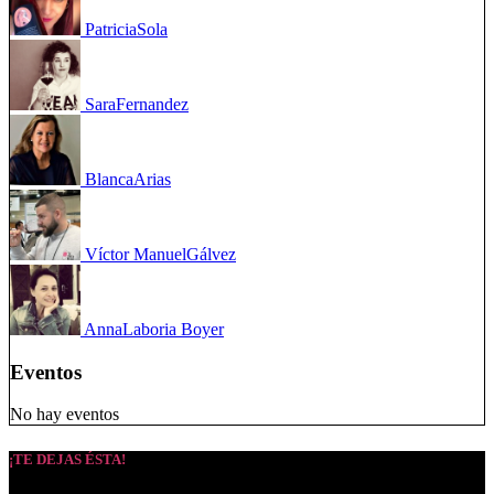
Patricia
Sola
Sara
Fernandez
Blanca
Arias
Víctor Manuel
Gálvez
Anna
Laboria Boyer
Eventos
No hay eventos
¡TE DEJAS ÉSTA!