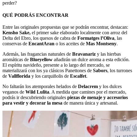
perder?
QUÉ PODRÁS ENCONTRAR
Entre las originales propuestas que se podrán encontrar, destacan:
Kensho Sake,
el primer sake elaborado localmente con arroz del
Delta del Ebro, los quesos de cabra de
Formatges l’Oliva
, las
conservas de
EncantAran
o los aceites de
Mas Montseny
.
Además, las fragancias naturales de
Bravanariz
y las hierbas
aromáticas de
Blueyellow
añadirán un dulce aroma a esta edición.
El espíritu navideño, presente a lo largo del mercado, se
materializará con los ya clásicos Panettones de
Sabors
, los turrones
de
Vallflorida
y los carquiñolis de
Escalfet
.
No faltarán los atemporales helados de
Delacrem
y los dulces
veganos de
Wild Lulita
. A medida que camines por el mercado,
podrás ir descubriendo originales
piezas de menaje y accesorios
para vestir y decorar la mesa
de manera única y artesanal.