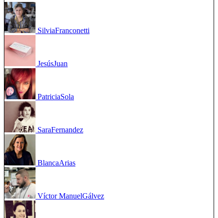
Silvia
Franconetti
Jesús
Juan
Patricia
Sola
Sara
Fernandez
Blanca
Arias
Víctor Manuel
Gálvez