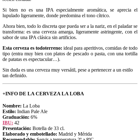
Si bien no es una IPA especialmente aromática, se aprecia el
lupulado ligeramente, donde predomina el tono cítrico.
Ahora bien, todo lo discreta que pueda ser a la nariz, en el paladar se
transforma: es una cerveza amarga, ligeramente astringente, con el
sabor de una IPA clásica sin artificios.
Esta cerveza es todoterreno:
ideal para aperitivos, comidas de todo
tipo (entra muy bien con platos de pescado o pasta, con una tortilla
de patatas es espectacular…).
Sin duda es una cerveza muy versátil, pese a pertenecer a un estilo
tan definido.
+INFO DE LA CERVEZA LA LOBA
Nombre:
La Loba
Estilo:
Indian Pale Ale
Graduación:
6%
IBU:
42
Presentación:
Botella de 33 cl.
Elaborado y embotellado:
Madrid y Mérida
Recomendable:
Servir a temperatura 2º a 8ºC