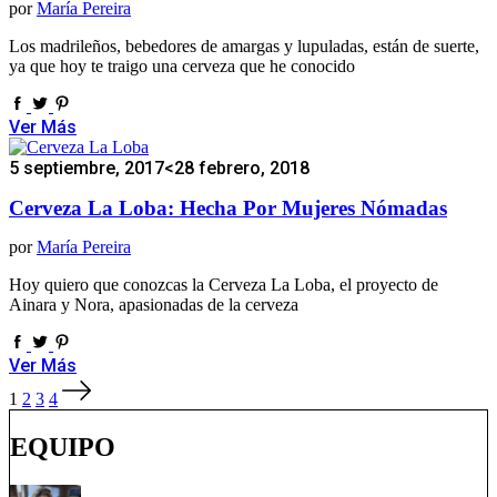
por
María Pereira
Los madrileños, bebedores de amargas y lupuladas, están de suerte,
ya que hoy te traigo una cerveza que he conocido
Ver Más
5 septiembre, 2017
<28 febrero, 2018
Cerveza La Loba: Hecha Por Mujeres Nómadas
por
María Pereira
Hoy quiero que conozcas la Cerveza La Loba, el proyecto de
Ainara y Nora, apasionadas de la cerveza
Ver Más
Paginación
1
2
3
4
de
entradas
EQUIPO