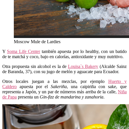
Moscow Mule de Lardies
Y
Soma Life Center
también apuesta por lo healthy, con un batido
de te matchá y coco, bajo en calorías, antioxidante y muy nutritivo.
Otra propuesta sin alcohol es la de
Louisa`s Bakery
(Alcalde Sainz
de Baranda, 37), con su jugo de melón y aguacate para Ecuador.
Otros locales juegan a las mezclas, por ejemplo
Huerto y
Caldero
apuesta por el
Sakeriña
, una caipiriña con sake, que
representa a Japón, y un par de números más arriba de la calle,
Niña
de Papa
presenta un
Gin-fizz de mandarina y zanahoria
.