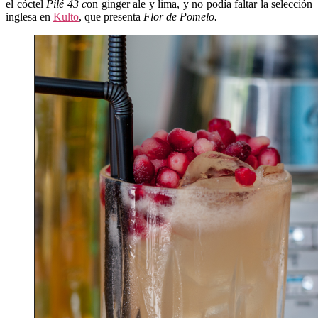
el cóctel
Pilé 43 c
on ginger ale y lima, y no podía faltar la selección
inglesa en
Kulto
, que presenta
Flor de Pomelo.