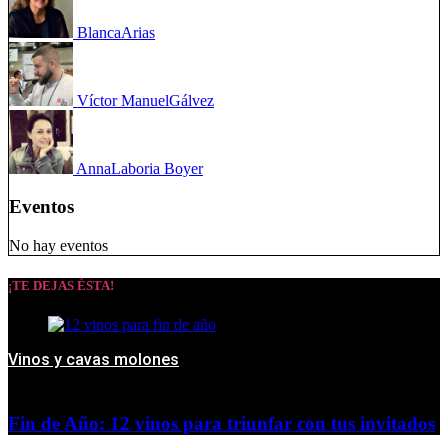
Blanca
Arias
Víctor Manuel
Gálvez
Anna
Laboria Boyer
Eventos
No hay eventos
¡TE DEJAS ÉSTA!
Vinos y cavas molones
Fin de Año: 12 vinos para triunfar con tus invitados