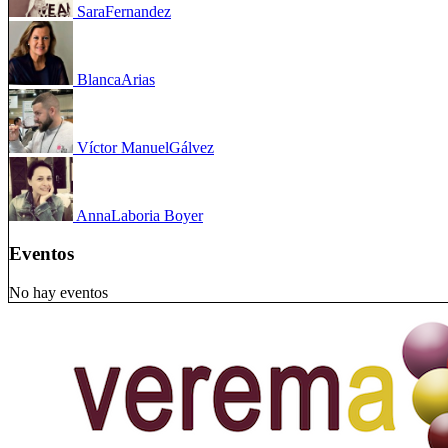
Sara
Fernandez
Blanca
Arias
Víctor Manuel
Gálvez
Anna
Laboria Boyer
Eventos
No hay eventos