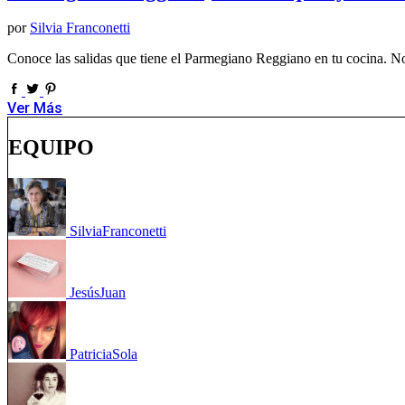
por
Silvia Franconetti
Conoce las salidas que tiene el Parmegiano Reggiano en tu cocina. No 
Ver Más
EQUIPO
Silvia
Franconetti
Jesús
Juan
Patricia
Sola