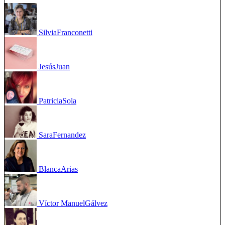
Silvia
Franconetti
Jesús
Juan
Patricia
Sola
Sara
Fernandez
Blanca
Arias
Víctor Manuel
Gálvez