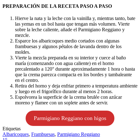
PREPARACIÓN DE LA RECETA
PASO A PASO
Hierve la nata y la leche con la vainilla y, mientras tanto, bate
las yemas en un bol hasta que tengan más volumen. Vierte
sobre la leche caliente, añade el Parmigiano Reggiano y
mezcle.
Esparce los albaricoques medio cortados con algunas
frambuesas y algunos pétalos de lavanda dentro de los
moldes.
Vierte la mezcla preparada en su interior y cuece al baño
maría (comenzando con agua caliente) en el horno
precalentado a 120° durante aproximadamente 1 hora o hasta
que la crema parezca compacta en los bordes y tambaleante
en el centro.
Retira del horno y deja enfriar primero a temperatura ambiente
y luego en el frigorífico durante al menos 2 horas.
Espolvorea la superficie de la crema brulée con azúcar
moreno y flamee con un soplete antes de servir.
Parmigiano Reggiano con higos
Etiquetas
Albaricoques
,
Frambuesas
,
Parmigiano Reggiano
15