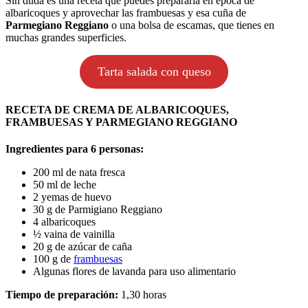
Sin duda es una receta que puedes prepararla en época de
albaricoques y aprovechar las frambuesas y esa cuña de
Parmegiano Reggiano
o una bolsa de escamas, que tienes en
muchas grandes superficies.
Tarta salada con queso
RECETA DE CREMA DE ALBARICOQUES,
FRAMBUESAS Y PARMEGIANO REGGIANO
Ingredientes para 6 personas:
200 ml de nata fresca
50 ml de leche
2 yemas de huevo
30 g de Parmigiano Reggiano
4 albaricoques
½ vaina de vainilla
20 g de azúcar de caña
100 g de
frambuesas
Algunas flores de lavanda para uso alimentario
Tiempo de preparación:
1,30 horas