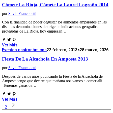
Cómete La Rioja, Cómete La Laurel Logroño 2014
por
Silvia Franconetti
Con la finalidad de poder degustar los alimentos amparados en las
distintas denominaciones de origen e indicaciones geográficas
protegidas de La Rioja, hoy empiezan…
Ver Más
Eventos gastronómicos
22 febrero, 2013
<28 marzo, 2026
Fiesta De La Alcachofa En Amposta 2013
por
Silvia Franconetti
Después de varios años publicando la Fiesta de la Alcachofa de
Amposta tengo que decirte que mañana nos vamos a comer allí.
Tenemos ganas de…
Ver Más
Paginación
1
2
de
entradas