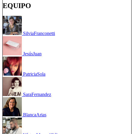
EQUIPO
Silvia
Franconetti
Jesús
Juan
Patricia
Sola
Sara
Fernandez
Blanca
Arias