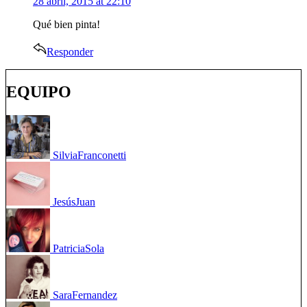
28 abril, 2015 at 22:10
Qué bien pinta!
Responder
EQUIPO
Silvia
Franconetti
Jesús
Juan
Patricia
Sola
Sara
Fernandez