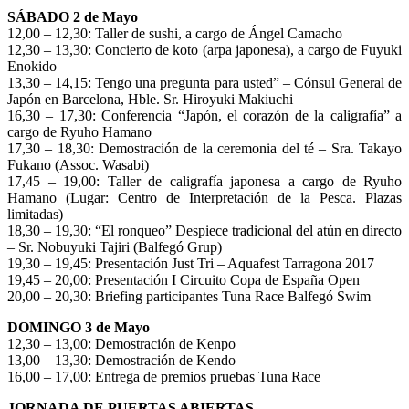
SÁBADO 2 de Mayo
12,00 – 12,30: Taller de sushi, a cargo de Ángel Camacho
12,30 – 13,30: Concierto de koto (arpa japonesa), a cargo de Fuyuki
Enokido
13,30 – 14,15: Tengo una pregunta para usted” – Cónsul General de
Japón en Barcelona, Hble. Sr. Hiroyuki Makiuchi
16,30 – 17,30: Conferencia “Japón, el corazón de la caligrafía” a
cargo de Ryuho Hamano
17,30 – 18,30: Demostración de la ceremonia del té – Sra. Takayo
Fukano (Assoc. Wasabi)
17,45 – 19,00: Taller de caligrafía japonesa a cargo de Ryuho
Hamano (Lugar: Centro de Interpretación de la Pesca. Plazas
limitadas)
18,30 – 19,30: “El ronqueo” Despiece tradicional del atún en directo
– Sr. Nobuyuki Tajiri (Balfegó Grup)
19,30 – 19,45: Presentación Just Tri – Aquafest Tarragona 2017
19,45 – 20,00: Presentación I Circuito Copa de España Open
20,00 – 20,30: Briefing participantes Tuna Race Balfegó Swim
DOMINGO 3 de Mayo
12,30 – 13,00: Demostración de Kenpo
13,00 – 13,30: Demostración de Kendo
16,00 – 17,00: Entrega de premios pruebas Tuna Race
JORNADA DE PUERTAS ABIERTAS