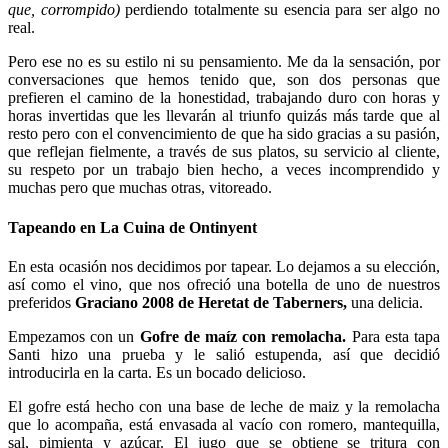
que, corrompido)
perdiendo totalmente su esencia para ser algo no
real.
Pero ese no es su estilo ni su pensamiento. Me da la sensación, por
conversaciones que hemos tenido que, son dos personas que
prefieren el camino de la honestidad, trabajando duro con horas y
horas invertidas que les llevarán al triunfo quizás más tarde que al
resto pero con el convencimiento de que ha sido gracias a su pasión,
que reflejan fielmente, a través de sus platos, su servicio al cliente,
su respeto por un trabajo bien hecho, a veces incomprendido y
muchas pero que muchas otras, vitoreado.
Tapeando en La Cuina de Ontinyent
En esta ocasión nos decidimos por tapear. Lo dejamos a su elección,
así como el vino, que nos ofreció una botella de uno de nuestros
preferidos
Graciano 2008 de Heretat de Taberners,
una delicia.
Empezamos con un
Gofre de maíz con remolacha.
Para esta tapa
Santi hizo una prueba y le salió estupenda, así que decidió
introducirla en la carta. Es un bocado delicioso.
El gofre está hecho con una base de leche de maiz y la remolacha
que lo acompaña, está envasada al vacío con romero, mantequilla,
sal, pimienta y azúcar. El jugo que se obtiene se tritura con