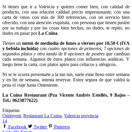
Si tienes que ir a Valencia y quieres comer bien, con calidad de
producto, con una relación calidad precio impresionante, con una
carta de vinos con más de 300 referencias, con un servicio bien
ofrecido, con una atención exquisita, con personas que tienen pasión
por su trabajo y por las cosas bien hechas, no dudes, te repito, no
dudes en pasar por
La Cuina
.
Tienen un
menú de mediodía de lunes a viernes por 10,50 € (IVA
y bebida incluida)
con
cuatro opciones de primeros, 7 opciones de
segundos platos y otra tanda de 8 opciones de postres
que cambian
cada semana. Algunos de éstos platos con influencias asiáticas. Y
luego tiene la carta, con platos aptos para celiacos y alérgicos.
Ni se te ocurra presentarte a la tun tun, suele estar lleno entre semana
y en fin de semana, intenta reservar. Estoy segura de que valdrá la
pena el viaje hasta Onteniente.
La Cuina Restaurant (Pza Vicente Andrés Estellés, 9 Bajos –
Tel.: 9623877622)
Etiquetas
Ontinyent
,
Restaurant La Cuina
,
Valencia provincia
14
Facebook
Twitter
Pinterest