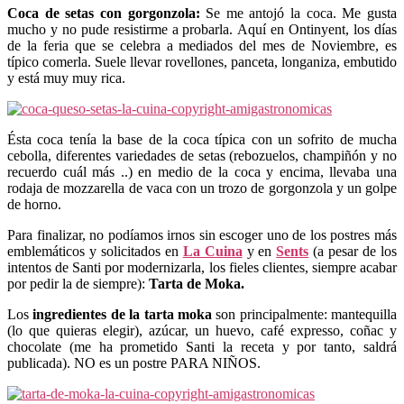
Coca de setas con gorgonzola:
Se me antojó la coca. Me gusta
mucho y no pude resistirme a probarla. Aquí en Ontinyent, los días
de la feria que se celebra a mediados del mes de Noviembre, es
típico comerla. Suele llevar rovellones, panceta, longaniza, embutido
y está muy muy rica.
Ésta coca tenía la base de la coca típica con un sofrito de mucha
cebolla, diferentes variedades de setas (rebozuelos, champiñón y no
recuerdo cuál más ..) en medio de la coca y encima, llevaba una
rodaja de mozzarella de vaca con un trozo de gorgonzola y un golpe
de horno.
Para finalizar, no podíamos irnos sin escoger uno de los postres más
emblemáticos y solicitados en
La Cuina
y en
Sents
(a pesar de los
intentos de Santi por modernizarla, los fieles clientes, siempre acabar
por pedir la de siempre):
Tarta de Moka.
Los
ingredientes de la tarta moka
son principalmente: mantequilla
(lo que quieras elegir), azúcar, un huevo, café expresso, coñac y
chocolate (me ha prometido Santi la receta y por tanto, saldrá
publicada). NO es un postre PARA NIÑOS.