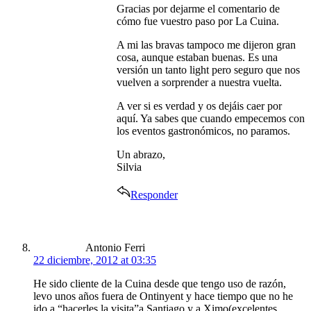
Gracias por dejarme el comentario de
cómo fue vuestro paso por La Cuina.
A mi las bravas tampoco me dijeron gran
cosa, aunque estaban buenas. Es una
versión un tanto light pero seguro que nos
vuelven a sorprender a nuestra vuelta.
A ver si es verdad y os dejáis caer por
aquí. Ya sabes que cuando empecemos con
los eventos gastronómicos, no paramos.
Un abrazo,
Silvia
Responder
says:
Antonio Ferri
22 diciembre, 2012 at 03:35
He sido cliente de la Cuina desde que tengo uso de razón,
levo unos años fuera de Ontinyent y hace tiempo que no he
ido a “hacerles la visita”a Santiago y a Ximo(excelentes