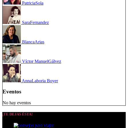
Patricia
Sola
Sara
Fernandez
Blanca
Arias
Víctor Manuel
Gálvez
Anna
Laboria Boyer
Eventos
No hay eventos
¡TE DEJAS ÉSTA!