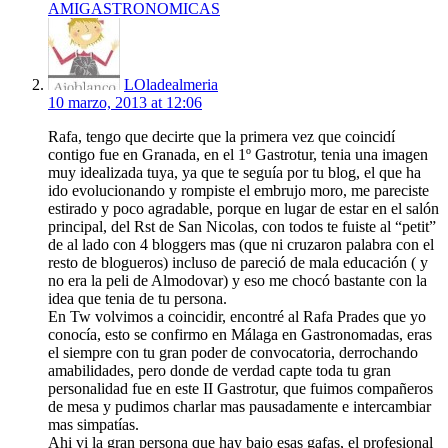
AMIGASTRONOMICAS
says:
LOladealmeria
10 marzo, 2013 at 12:06
Rafa, tengo que decirte que la primera vez que coincidí
contigo fue en Granada, en el 1º Gastrotur, tenia una imagen
muy idealizada tuya, ya que te seguía por tu blog, el que ha
ido evolucionando y rompiste el embrujo moro, me pareciste
estirado y poco agradable, porque en lugar de estar en el salón
principal, del Rst de San Nicolas, con todos te fuiste al “petit”
de al lado con 4 bloggers mas (que ni cruzaron palabra con el
resto de blogueros) incluso de pareció de mala educación ( y
no era la peli de Almodovar) y eso me chocó bastante con la
idea que tenia de tu persona.
En Tw volvimos a coincidir, encontré al Rafa Prades que yo
conocía, esto se confirmo en Málaga en Gastronomadas, eras
el siempre con tu gran poder de convocatoria, derrochando
amabilidades, pero donde de verdad capte toda tu gran
personalidad fue en este II Gastrotur, que fuimos compañeros
de mesa y pudimos charlar mas pausadamente e intercambiar
mas simpatías.
Ahi vi la gran persona que hay bajo esas gafas, el profesional