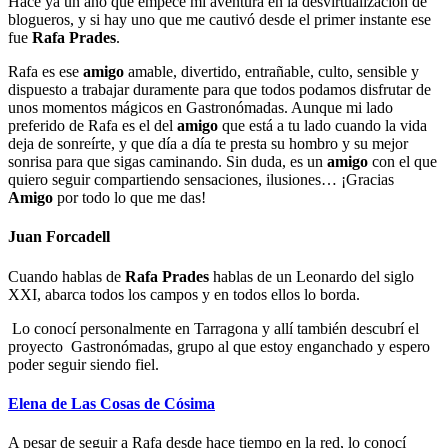
Hace ya un año que empecé mi aventura en la desvirtualización de
blogueros, y si hay uno que me cautivó desde el primer instante ese
fue
Rafa Prades
.
Rafa es ese
amigo
amable, divertido, entrañable, culto, sensible y
dispuesto a trabajar duramente para que todos podamos disfrutar de
unos momentos mágicos en Gastronómadas. Aunque mi lado
preferido de Rafa es el del
amigo
que está a tu lado cuando la vida
deja de sonreírte, y que día a día te presta su hombro y su mejor
sonrisa para que sigas caminando. Sin duda, es un
amigo
con el que
quiero seguir compartiendo sensaciones, ilusiones… ¡Gracias
Amigo
por todo lo que me das!
Juan Forcadell
Cuando hablas de
Rafa Prades
hablas de un Leonardo del siglo
XXI, abarca todos los campos y en todos ellos lo borda.
Lo conocí personalmente en Tarragona y allí también descubrí el
proyecto Gastronómadas, grupo al que estoy enganchado y espero
poder seguir siendo fiel.
Elena de Las Cosas de Cósima
A pesar de seguir a Rafa desde hace tiempo en la red, lo conocí