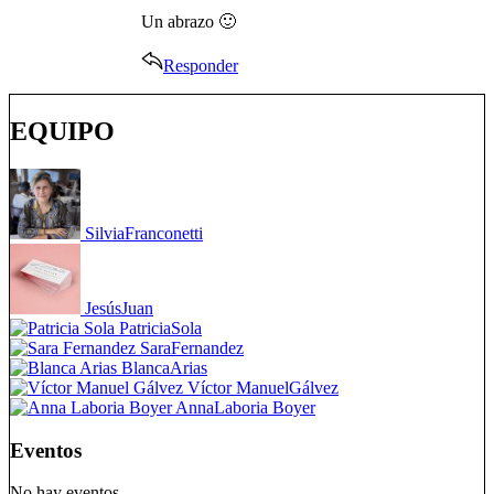
Un abrazo 🙂
Responder
EQUIPO
Silvia
Franconetti
Jesús
Juan
Patricia
Sola
Sara
Fernandez
Blanca
Arias
Víctor Manuel
Gálvez
Anna
Laboria Boyer
Eventos
No hay eventos