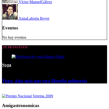
Víctor Manuel
Gálvez
Anna
Laboria Boyer
Eventos
No hay eventos
¡TE DEJAS ÉSTA!
Yoga
Yoga: algo más que una filosofía milenaria
Amigastronomicas