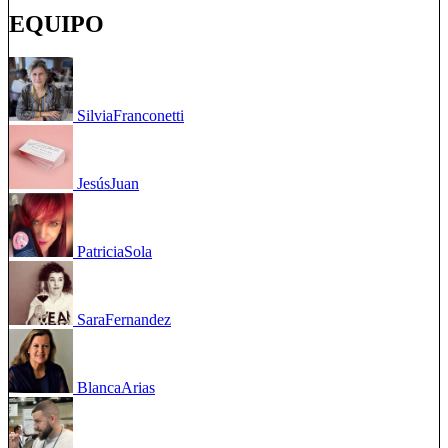
EQUIPO
Silvia
Franconetti
Jesús
Juan
Patricia
Sola
Sara
Fernandez
Blanca
Arias