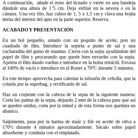
A continuación, añade el resto del licuado y vierte en una bandeja
dándole una altura de 1’5 cm. Deja enfriar en la nevera o en la
cámara. Una vez frio, haz cubos de 1, 5 x 1,5 cm y clava una hojita
tierna del interior del apio en la parte superior. Reserva.
ACABADO Y PRESENTACIÓN
En un bol pequeño, untado con un poquito de aceite, pon un
cuadrado de film. Introduce la sepieta a punto de sal y una
cucharadita del guiso de manitas. Cierra con la sepia ayudándote del
papel de film y procurando que quede bien envuelto con la sepia.
Aprieta el film dando vueltas e introduce en la bolsa retráctil. Envasa
al 100% de vacío e introduce en el Roner a 70ºC durante 5 minutos.
En este tiempo aprovecha para calentar la infusión de cebolla, que la
colarás por la superbag, y rectificarás de sal.
Haz un crujiente con la cabeza de la sepia de la siguiente manera:
Corta las patitas de la sepia, dejando 2 mm de la cabeza para que así
se queden unidas, corta por la mitad y de esta forma nos quedara un
abanico.
Salpimenta, pasa por la harina de maíz y fríe en aceite de oliva a
170ºc durante 4 minutos aproximadamente. Sácalo sobre papel
absorbente y continúa con el emplatado.