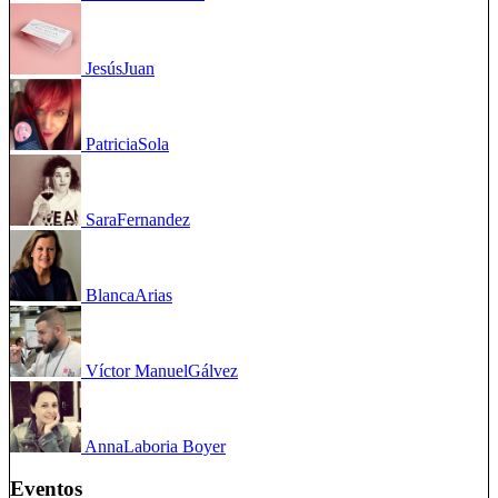
Jesús
Juan
Patricia
Sola
Sara
Fernandez
Blanca
Arias
Víctor Manuel
Gálvez
Anna
Laboria Boyer
Eventos