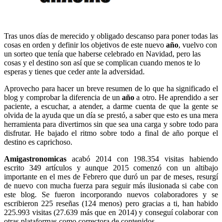
Tras unos días de merecido y obligado descanso para poner todas las
cosas en orden y definir los objetivos de este nuevo
año
, vuelvo con
un sorteo que tenía que haberse celebrado en Navidad, pero las
cosas y el destino son así que se complican cuando menos te lo
esperas y tienes que ceder ante la adversidad.
Aprovecho para hacer un breve resumen de lo que ha significado el
blog y comprobar la diferencia de un
año
a otro. He aprendido a ser
paciente, a escuchar, a atender, a darme cuenta de que la gente se
olvida de la ayuda que un día se prestó, a saber que esto es una mera
herramienta para divertirnos sin que sea una carga y sobre todo para
disfrutar. He bajado el ritmo sobre todo a final de año porque el
destino es caprichoso.
Amigastronomicas
acabó 2014 con 198.354 visitas habiendo
escrito 349 artículos y aunque 2015 comenzó con un altibajo
importante en el mes de Febrero que duró un par de meses, resurgí
de nuevo con mucha fuerza para seguir más ilusionada si cabe con
este blog. Se fueron incorporando nuevos colaboradores y se
escribieron 225 reseñas (124 menos) pero gracias a ti, han habido
225.993 visitas (27.639 más que en 2014) y conseguí colaborar con
otras plataformas como correctora de contenidos.