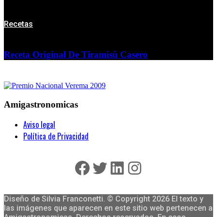
Recetas
Receta Original De Tiramisú Casero
Amigastronomicas
Aviso legal
Política de Privacidad
Facebook
Twitter
LinkedIn
Instagram
Diseño de Silvia Franconetti. © Copyright 2026 El texto y
las imágenes que aparecen en este sitio web pertenecen a