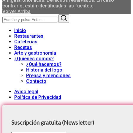
Amigastronomicas. Derechos reservados. En caso
contrario, están identificadas las fuentes.
Volver Arriba
Search
Search
for:
Inicio
Restaurantes
Cafeterías
Recetas
Arte y gastronomía
¿Quiénes somos?
¿Qué hacemos?
Historia del logo
Prensa y menciones
Contacto
Aviso legal
Política de Privacidad
Suscripción gratuita (Newsletter)