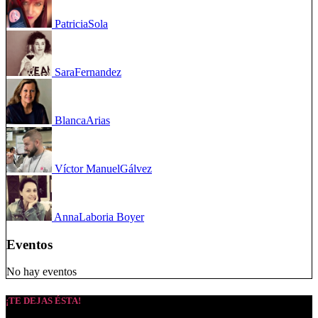
Patricia
Sola
Sara
Fernandez
Blanca
Arias
Víctor Manuel
Gálvez
Anna
Laboria Boyer
Eventos
No hay eventos
¡TE DEJAS ÉSTA!