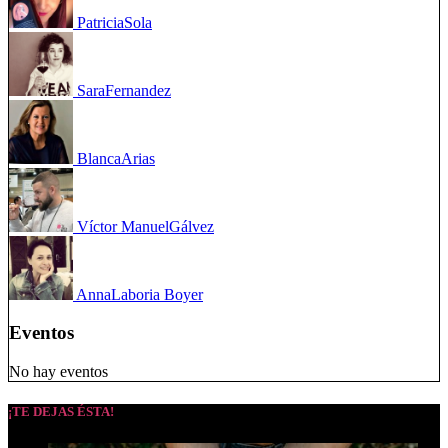
Patricia
Sola
Sara
Fernandez
Blanca
Arias
Víctor Manuel
Gálvez
Anna
Laboria Boyer
Eventos
No hay eventos
¡TE DEJAS ÉSTA!