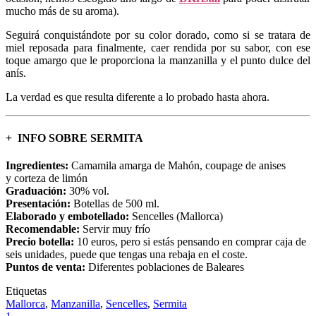
mucho más de su aroma).
Seguirá conquistándote por su color dorado, como si se tratara de
miel reposada para finalmente, caer rendida por su sabor, con ese
toque amargo que le proporciona la manzanilla y el punto dulce del
anís.
La verdad es que resulta diferente a lo probado hasta ahora.
+ INFO SOBRE SERMITA
Ingredientes:
Camamila amarga de Mahón, coupage de anises
y corteza de limón
Graduación:
30% vol.
Presentación:
Botellas de 500 ml.
Elaborado y embotellado:
Sencelles (Mallorca)
Recomendable:
Servir muy frío
Precio botella:
10 euros, pero si estás pensando en comprar caja de
seis unidades, puede que tengas una rebaja en el coste.
Puntos de venta:
Diferentes poblaciones de Baleares
Etiquetas
Mallorca
,
Manzanilla
,
Sencelles
,
Sermita