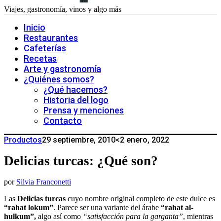
Viajes, gastronomía, vinos y algo más
Inicio
Restaurantes
Cafeterías
Recetas
Arte y gastronomía
¿Quiénes somos?
¿Qué hacemos?
Historia del logo
Prensa y menciones
Contacto
Productos
29 septiembre, 2010
<2 enero, 2022
Delicias turcas: ¿Qué son?
por
Silvia Franconetti
Las
Delicias turcas
cuyo nombre original completo de este dulce es
“rahat lokum”
. Parece ser una variante del árabe
“rahat al-
hulkum”,
algo así como
“satisfacción para la garganta”
, mientras