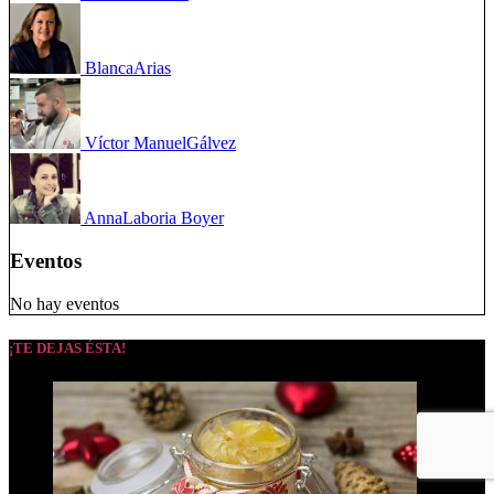
Blanca
Arias
Víctor Manuel
Gálvez
Anna
Laboria Boyer
Eventos
No hay eventos
¡TE DEJAS ÉSTA!