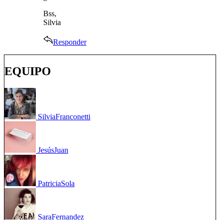
Bss,
Silvia
Responder
EQUIPO
Silvia
Franconetti
Jesús
Juan
Patricia
Sola
Sara
Fernandez