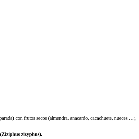
(parada) con frutos secos (almendra, anacardo, cacachuete, nueces …),
 (Ziziphus zizyphus).