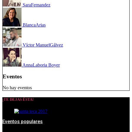
Sara
Fernandez
Blanca
Arias
Víctor Manuel
Gálvez
Anna
Laboria Boyer
Eventos
No hay eventos
¡TE DEJAS ÉSTA!
Eventos populares