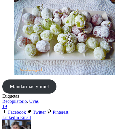
Mandarinas y miel
Etiquetas
Recopilatorio
,
Uvas
19
Facebook
Twitter
Pinterest
LinkedIn
Email