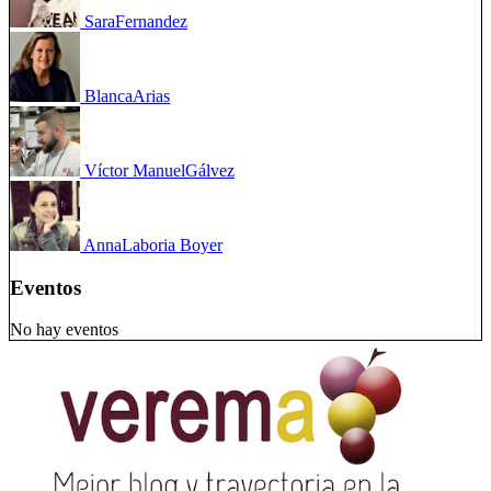
Sara
Fernandez
Blanca
Arias
Víctor Manuel
Gálvez
Anna
Laboria Boyer
Eventos
No hay eventos