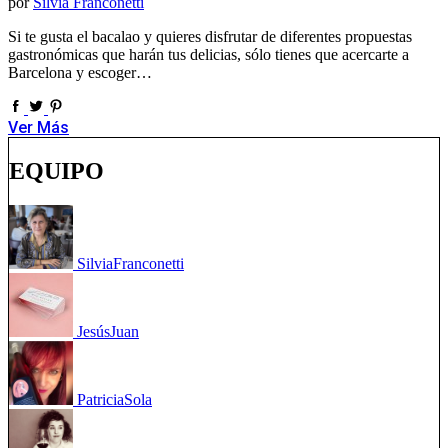
por
Silvia Franconetti
Si te gusta el bacalao y quieres disfrutar de diferentes propuestas
gastronómicas que harán tus delicias, sólo tienes que acercarte a
Barcelona y escoger…
Ver Más
EQUIPO
Silvia
Franconetti
Jesús
Juan
Patricia
Sola