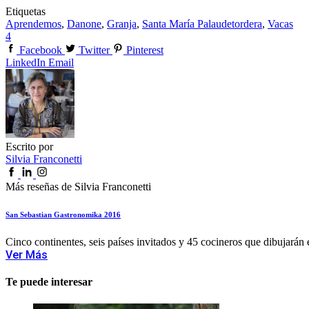
Etiquetas
Aprendemos
,
Danone
,
Granja
,
Santa María Palaudetordera
,
Vacas
4
Facebook
Twitter
Pinterest
LinkedIn
Email
Escrito por
Silvia Franconetti
Más reseñas de Silvia Franconetti
San Sebastian Gastronomika 2016
Cinco continentes, seis países invitados y 45 cocineros que dibujarán e
Ver Más
Te puede interesar