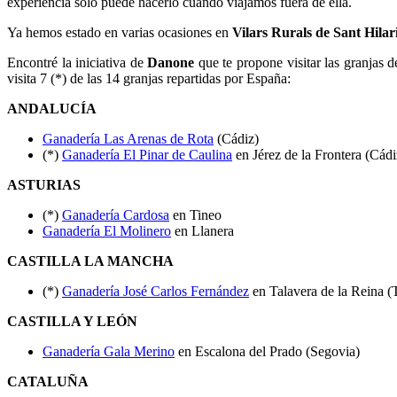
experiencia sólo puede hacerlo cuando viajamos fuera de ella.
Ya hemos estado en varias ocasiones en
Vilars Rurals de Sant Hilar
Encontré la iniciativa de
Danone
que te propone visitar las granjas d
visita 7 (*) de las 14 granjas repartidas por España:
ANDALUCÍA
Ganadería Las Arenas de Rota
(Cádiz)
(*)
Ganadería El Pinar de Caulina
en Jérez de la Frontera (Cádi
ASTURIAS
(*)
Ganadería Cardosa
en Tineo
Ganadería El Molinero
en Llanera
CASTILLA LA MANCHA
(*)
Ganadería José Carlos Fernández
en Talavera de la Reina (
CASTILLA Y LEÓN
Ganadería Gala Merino
en Escalona del Prado (Segovia)
CATALUÑA