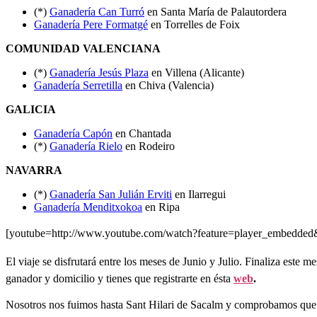
(*)
Ganadería Can Turró
en Santa María de Palautordera
Ganadería Pere Formatgé
en Torrelles de Foix
COMUNIDAD VALENCIANA
(*)
Ganadería Jesús Plaza
en Villena (Alicante)
Ganadería Serretilla
en Chiva (Valencia)
GALICIA
Ganadería Capón
en Chantada
(*)
Ganadería Rielo
en Rodeiro
NAVARRA
(*)
Ganadería San Julián Erviti
en Ilarregui
Ganadería Menditxokoa
en Ripa
[youtube=http://www.youtube.com/watch?feature=player_embedd
El viaje se disfrutará entre los meses de Junio y Julio. Finaliza este 
ganador y domicilio y tienes que registrarte en ésta
web
.
Nosotros nos fuimos hasta Sant Hilari de Sacalm y comprobamos que es