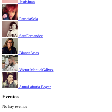
Jesús
Juan
Patricia
Sola
Sara
Fernandez
Blanca
Arias
Víctor Manuel
Gálvez
Anna
Laboria Boyer
Eventos
No hay eventos