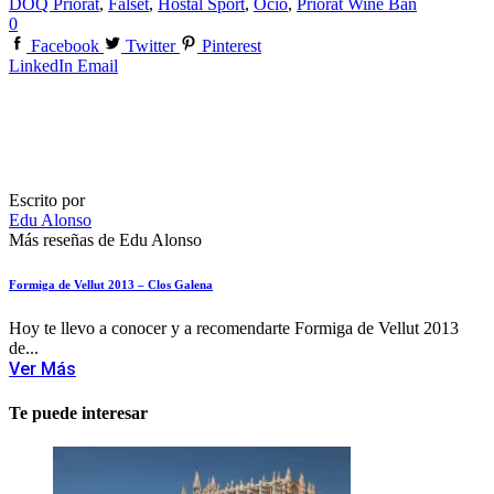
DOQ Priorat
,
Falset
,
Hostal Sport
,
Ocio
,
Priorat Wine Ban
0
Facebook
Twitter
Pinterest
LinkedIn
Email
Escrito por
Edu Alonso
Más reseñas de Edu Alonso
Formiga de Vellut 2013 – Clos Galena
Hoy te llevo a conocer y a recomendarte Formiga de Vellut 2013
de...
Ver Más
Te puede interesar