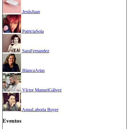
Jesús
Juan
Patricia
Sola
Sara
Fernandez
Blanca
Arias
Víctor Manuel
Gálvez
Anna
Laboria Boyer
Eventos