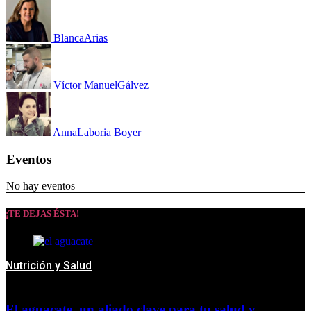
Blanca
Arias
Víctor Manuel
Gálvez
Anna
Laboria Boyer
Eventos
No hay eventos
¡TE DEJAS ÉSTA!
Nutrición y Salud
El aguacate, un aliado clave para tu salud y