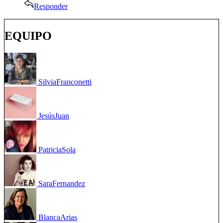
Responder
EQUIPO
Silvia
Franconetti
Jesús
Juan
Patricia
Sola
Sara
Fernandez
Blanca
Arias