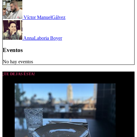
Víctor Manuel
Gálvez
Anna
Laboria Boyer
Eventos
No hay eventos
¡TE DEJAS ÉSTA!