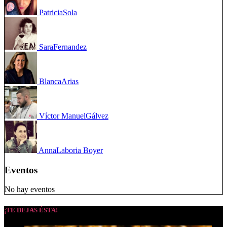
Patricia
Sola
Sara
Fernandez
Blanca
Arias
Víctor Manuel
Gálvez
Anna
Laboria Boyer
Eventos
No hay eventos
¡TE DEJAS ÉSTA!