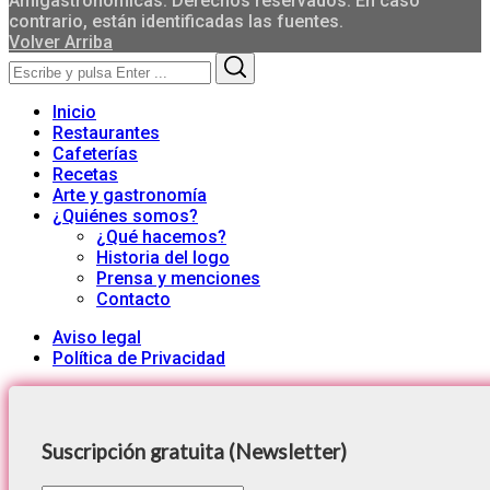
Amigastronomicas. Derechos reservados. En caso
contrario, están identificadas las fuentes.
Volver Arriba
Search
Search
for:
Inicio
Restaurantes
Cafeterías
Recetas
Arte y gastronomía
¿Quiénes somos?
¿Qué hacemos?
Historia del logo
Prensa y menciones
Contacto
Aviso legal
Política de Privacidad
Suscripción gratuita (Newsletter)