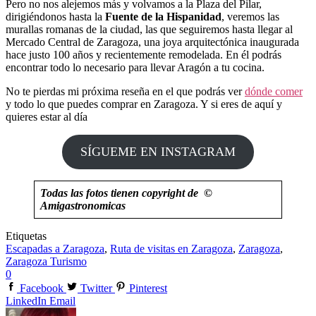
Pero no nos alejemos más y volvamos a la Plaza del Pilar,
dirigiéndonos hasta la
Fuente de la Hispanidad
, veremos las
murallas romanas de la ciudad, las que seguiremos hasta llegar al
Mercado Central de Zaragoza, una joya arquitectónica inaugurada
hace justo 100 años y recientemente remodelada. En él podrás
encontrar todo lo necesario para llevar Aragón a tu cocina.
No te pierdas mi próxima reseña en el que podrás ver
dónde comer
y todo lo que puedes comprar en Zaragoza. Y si eres de aquí y
quieres estar al día
SÍGUEME EN INSTAGRAM
Todas las fotos tienen copyright de ©
Amigastronomicas
Etiquetas
Escapadas a Zaragoza
,
Ruta de visitas en Zaragoza
,
Zaragoza
,
Zaragoza Turismo
0
Facebook
Twitter
Pinterest
LinkedIn
Email