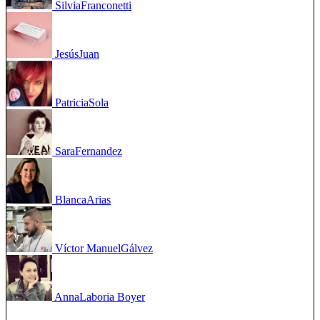
Silvia
Franconetti
Jesús
Juan
Patricia
Sola
Sara
Fernandez
Blanca
Arias
Víctor Manuel
Gálvez
Anna
Laboria Boyer