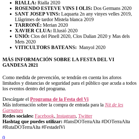
RIALLA:
Rialla 2020
ROSENDO ESTEVE VINS I OLIS:
Dos Germans 2020
SANT JOSEP VINS:
Laquarta 2n any vinyes velles 2019,
Llàgrimes de tardor Mistela blanca 2019
TARRONÉ:
Merian 2020
XAVIER CLUA:
Il.lusió 2020
UNIÓ:
Clos del Pinell 2020, Clos Dalian 2020 y Mas dels
Mets 2020
VITICULTORS BATEANS:
Manyol 2020
MÁS INFORMACIÓN SOBRE LA FESTA DEL VI
GANDESA 2021
Como medida de prevención, se tendrán en cuenta los aforos
limitados y distancias de seguridad para el público que acuda a todos
los eventos dentro del programa.
Descárgate el
Programa de la Festa del Vi
Más información sobre la compra de entrada para la
Nit de les
Garnatxes
Redes sociales:
Facebook
,
Instagram
,
Twitter
Hashtag que puedes utilizar:
#fansDOTerraAlta #DOTerraAlta
#RutaDOTerraAlta #FestadelVi
0