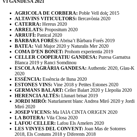
VI GANDESA 2021
AGRICOLA DE CORBERA:
Poble Vell dolç 2015
ALTAVINS VITICULTORS:
Ilercavònia 2020
CATERRA:
Hereus 2020
ARRELATS:
Propositum 2020
ARRUFÍ:
Panical 2020
BÀRBARA FORÈS:
Abrisa’t Bàrbara Forés 2019
BATEA:
Vall Major 2020 y Naturalis Mer 2020
COMA D’EN BONET:
Prohom experientia 2019
CELLER COOPERATIU GANDESA:
Puresa Garnatxa
Blanca 2019 y Ranci Somdinou
ESCOLA AGRÀRIA GANDESA:
Authentic 2020, Glau-K
2020
ESSÈNCIA:
Essència de lluna 2020
ESTONES VINS:
Vine 2018 y Petites Estones 2020
GERMANS BALART:
Celler Balart 2020 y Llepolia 2020
HERENCIA ALTÉS:
Llunari brisat 2019
JORDI MIRÓ:
Naturlament blanc Andrea Miró 2020 y Jordi
Miró 2020
JOSEP VICENS:
Ma IAIA CINTA ORIGEN 2020
LA BOTERA:
Vila Closa 2020
LAFOU CELLER:
Lafou Els Amelers 2020
LES VINYES DEL CONVENT:
Joan Mas de Sotorres
2018, Els Costums 2018 y Diferents 2018