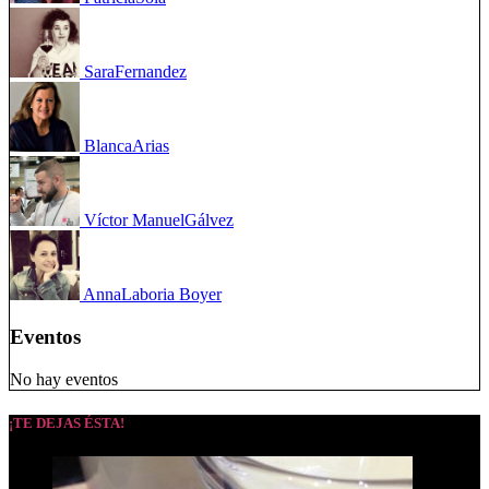
Sara
Fernandez
Blanca
Arias
Víctor Manuel
Gálvez
Anna
Laboria Boyer
Eventos
No hay eventos
¡TE DEJAS ÉSTA!