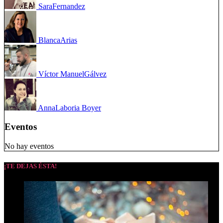
Sara
Fernandez
Blanca
Arias
Víctor Manuel
Gálvez
Anna
Laboria Boyer
Eventos
No hay eventos
¡TE DEJAS ÉSTA!